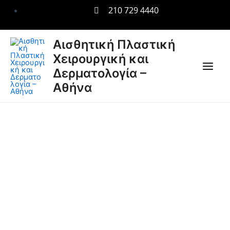
Μετάβαση
210 729 4440
στο
περιεχόμενο
Main
Αισθητική Πλαστική
Χειρουργική και
Men
Δερματολογία –
Αθήνα