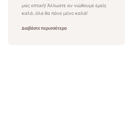
μας οπτική! Άλλωστε αν νιώθουμε εμείς
καλά..όλα θα πάνε μόνο καλά!
Διαβάστε περισσότερα
Α
γ
α
π
ά
μ
ε
Π
ρ
ο
σ
τ
α
τ
ε
ύ
ο
υ
μ
ε