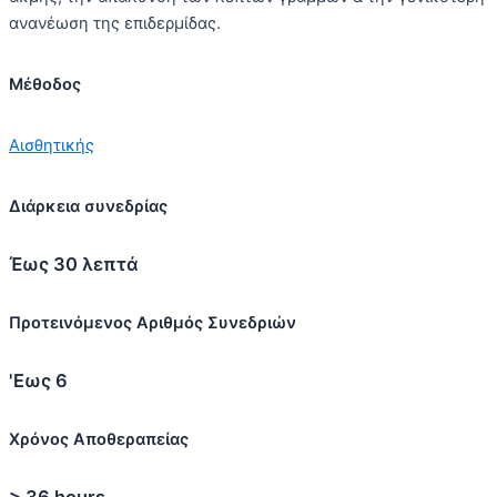
ανανέωση της επιδερμίδας.
ρυτίδες, μειώνει τους διεσταλμένους πόρους, βελτιώνει τα
σημάδια της φωτογήρανσης, αντιμετωπίζει τις υπερχρώσεις
(πανάδες-κηλίδες) και τις ουλές της ακμής.
Μέθοδος
TRX (τρανεξαμικό οξύ) σε μικρές συγκεντρώσεις συνδυασμένο
Αισθητικής
με ενυδατικούς και αντιερεθιστικούς παράγοντες (Lactic
acid,Citric acid,allantoin,χλωροφύλλη) ως ισχυρό λευκαντικό
επηρεάζει και διακόπτει το μονοπάτι δημιουργίας υπερχρώσεων
Διάρκεια συνεδρίας
όπως ηλιακές πανάδες, γεροντικές κηλίδες σκουρόχρωμα
σημάδια μετά τη θεραπεία ακμής, μέλασμα ή
Έως 30 λεπτά
υπερμελαγχρωματικές βλάβες ορμονικής προέλευσης π.χ.
εγκυμοσύνη.
Προτεινόμενος Αριθμός Συνεδριών
Διάλυμα Modified Jessner το πιο γνωστό ευρέως
χρησιμοποιούμενο cocktail peel αποτελείται κυρίως από
'Εως 6
σαλικυλικό οξύ, γαλακτικό οξύ, κιτρικό οξύ ή/και ρεζορκινόλη
με pH 1.5 κατά της ενεργού ακμής, των ουλών της ακμής, των
Χρόνος Αποθεραπείας
διεσταλμένων πόρων, των ηλιακών υπερχρώσεων, των λεπτών
ρυτίδων, του θαμπού και αφυδατωμένου δέρματος.
> 36 hours