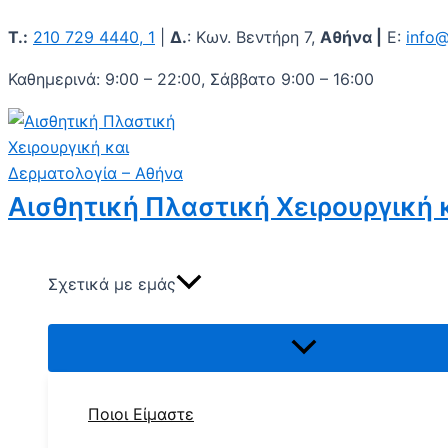
Εναλλαγή
Εναλλαγή
Εναλλαγή
Εναλλαγή
Εναλλαγή
Εναλλαγή
Εναλλαγή
Εναλλαγή
Εναλλαγή
Μετάβαση
μενού
μενού
μενού
μενού
μενού
μενού
μενού
μενού
μενού
Τ.:
210 729 4440, 1
|
Δ.
: Κων. Βεντήρη 7,
Αθήνα |
Ε:
info@
στο
περιεχόμενο
Καθημερινά: 9:00 – 22:00, Σάββατο 9:00 – 16:00
Αισθητική Πλαστική Χειρουργική 
Σχετικά με εμάς
Ποιοι Είμαστε