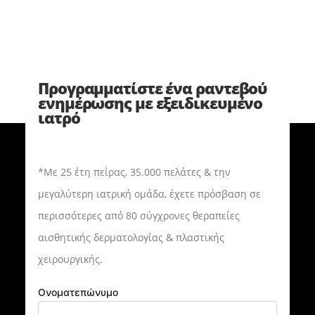
Προγραμματίστε ένα ραντεβού
ενημέρωσης με εξειδικευμένο
ιατρό
*Με 25 έτη πείρας, 35.000 πελάτες & την
μεγαλύτερη ιατρική ομάδα, έχετε πρόσβαση σε
περισσότερες από 80 σύγχρονες θεραπείες
αισθητικής δερματολογίας & πλαστικής
χειρουργικής.
Ονοματεπώνυμο