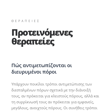
άλατα και βακτηρίδια εγκλωβισμένα στον εκφορητικό
συντήρησης ανά αραιά χρονικά διαστήματα.
πόρο της τριχοσμηγματογόνου μονάδας
(αποφραγμένος πόρος). Στην περίπτωση των
διευρυμένων πόρων, η απόφραξη τους παρατηρείται
ΘΕΡΑΠΕΙΕΣ
ακόμα πιο συχνή και έντονη με συνέπεια την
Προτεινόμενες
δημιουργία φαγεσώρων (κλειστών, ανοιχτών,
πολυπορικών) που τελικά αποτελούν το κατάλληλο
θεραπείες
έδαφος για την εμφάνιση φλεγμονής (βλατίδες,
φλύκταινες, κύστες).
Πώς αντιμετωπίζονται οι
διευρυμένοι πόροι
Υπάρχουν ποικίλοι τρόποι αντιμετώπισης των
διεσταλμένων πόρων σχετικά με την διάνοιξή
τους, αν πρόκειται για κλειστούς πόρους, αλλά και
τη συρρίκνωσή τους αν πρόκειται για εμφανείς,
μεγάλους, ανοιχτούς πόρους. Οι συνήθεις τρόποι