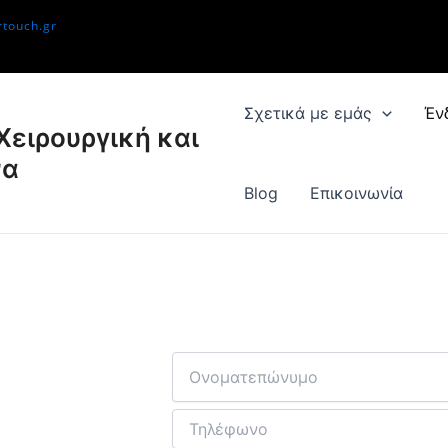
rtouch.gr
Σχετικά με εμάς
Έν
Χειρουργική και
να
Blog
Επικοινωνία
Προγραμματίστε έ
ενημέρωσης με εξε