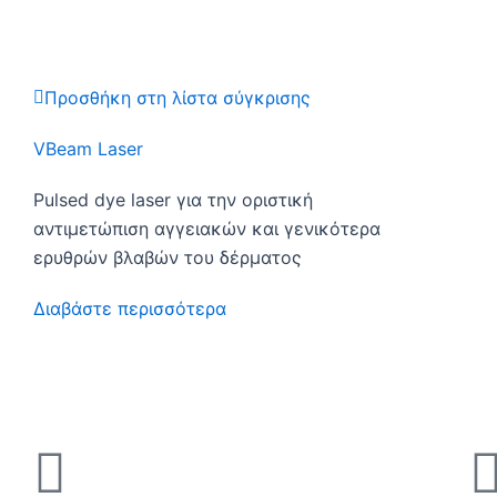
(Pulsed dye laser) το οποίο απορροφώντας το κόκκινο των βλαβών,
Προτεινόμενες θεραπείες
Πρόκειται εξάλλου για μία πάθηση που αφορά σημαντικό μέρος του
να επέμβουμε άμεσα για να διατηρήσουμε την νόσο σε ύφεση ή να
Προσθήκη στη λίστα σύγκρισης
VBeam Laser
Pulsed dye laser για την οριστική
αντιμετώπιση αγγειακών και γενικότερα
ερυθρών βλαβών του δέρματος
Διαβάστε περισσότερα
Γιατί Laser Touch;