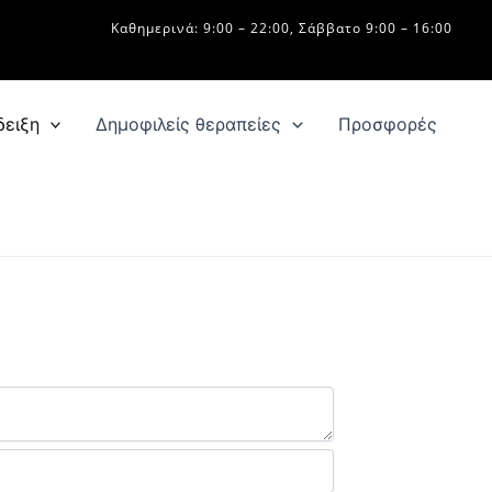
Καθημερινά: 9:00 – 22:00, Σάββατο 9:00 – 16:00
δειξη
Δημοφιλείς θεραπείες
Προσφορές
να δωρεάν ραντεβού
ιδικευμένο ιατρό.