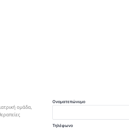
ό 80 ιατρικές
περιβ
ηρεσίες
προσφ
καλύτ
ποιότ
μέρωσης με εξειδικευμένο ιατρό
Ονοματεπώνυμο
ιατρική ομάδα,
θεραπείες
.
Τηλέφωνο