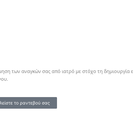
ρεάν ραντεβού ενημέρωσης από εξειδ
μηση των αναγκών σας από ιατρό με στόχο τη δημιουργία 
νου.
λείστε το ραντεβού σας