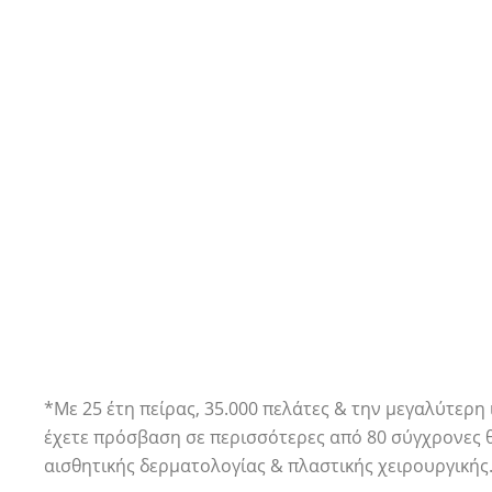
κάθε σας ανάγκη καθώς
απ
συνεργαζόμαστε με
υπ
διαφορετικές ειδικότητες
ιατρών
Προγραμματίστε ένα ραντεβού ενη
*Με 25 έτη πείρας, 35.000 πελάτες & την μεγαλύτερη 
έχετε πρόσβαση σε περισσότερες από 80 σύγχρονες 
αισθητικής δερματολογίας & πλαστικής χειρουργικής