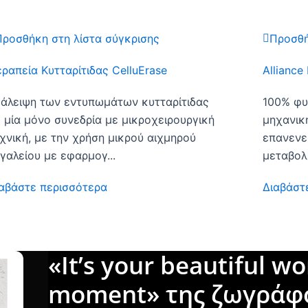
Προσθήκη στη λίστα σύγκρισης
Προσθή
ραπεία Κυτταρίτιδας CelluErase
Alliance
άλειψη των εντυπωμάτων κυτταρίτιδας
100% φυ
 μία μόνο συνεδρία με μικροχειρουργική
μηχανικ
χνική, με την χρήση μικρού αιχμηρού
επανενε
γαλείου με εφαρμογ...
μεταβολ
αβάστε περισσότερα
Διαβάστ
«It’s your beautiful wo
moment» της ζωγράφ