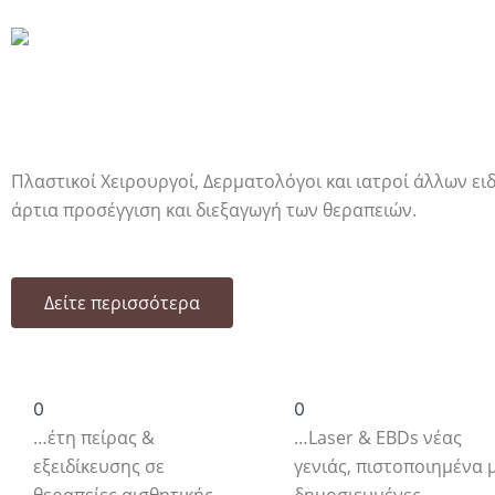
ΠΟΙΟΙ ΕΙΜΑΣΤΕ
Πρότυπο κέντρο Αισθητικής Πλαστικής Χειρουργικής κ
Πλαστικοί Χειρουργοί, Δερματολόγοι και ιατροί άλλων ε
άρτια προσέγγιση και διεξαγωγή των θεραπειών.
Δείτε περισσότερα
0
0
…έτη πείρας &
…Laser & EBDs νέας
εξειδίκευσης σε
γενιάς, πιστοποιημένα 