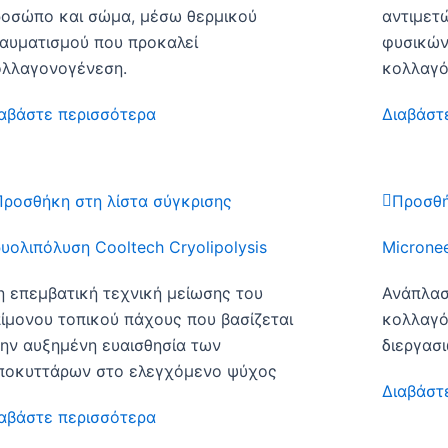
οσώπο και σώμα, μέσω θερμικού
αντιμετ
αυματισμού που προκαλεί
φυσικών
ολλαγονογένεση.
κολλαγό
αβάστε περισσότερα
Διαβάστ
Προσθήκη στη λίστα σύγκρισης
Προσθή
υολιπόλυση Cooltech Cryolipolysis
Microne
 επεμβατική τεχνική μείωσης του
Ανάπλασ
ίμονου τοπικού πάχους που βασίζεται
κολλαγό
ην αυξημένη ευαισθησία των
διεργασι
ποκυττάρων στο ελεγχόμενο ψύχος
Διαβάστ
αβάστε περισσότερα