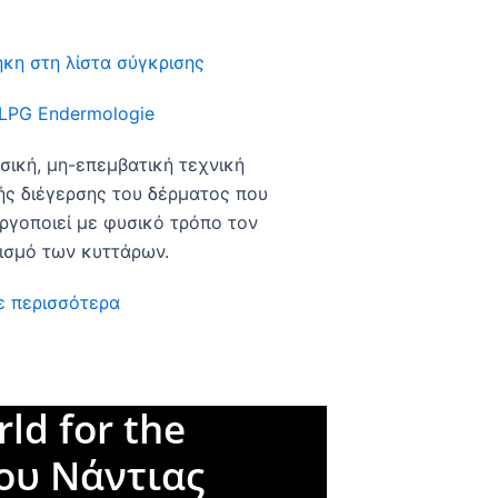
κη στη λίστα σύγκρισης
 LPG Endermologie
σική, μη-επεμβατική τεχνική
ής διέγερσης του δέρματος που
ργοποιεί με φυσικό τρόπο τον
ισμό των κυττάρων.
ε περισσότερα
rld for the
ου Νάντιας