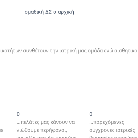
αι Δερματολογίας
ιδικοτήτων συνθέτουν την ιατρική μας ομάδα ενώ αισθητικ
0
0
…πελάτες μας κάνουν να
…παρεχόμενες
με
νιώθουμε περήφανοι,
σύγχρονες ιατρικές