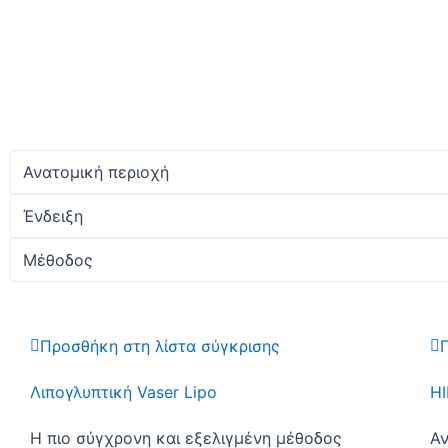
Επιλέξτε για εσάς:
Επιλέξτε
ανατομική περιοχή
ή/και
ένδειξη
ή
ταιριάζουν!
Ανατομική περιοχή
Ένδειξη
Μέθοδος
Προσθήκη στη λίστα σύγκρισης
Λιπογλυπτική Vaser Lipo
HI
Η πιο σύγχρονη και εξελιγμένη μέθοδος
Αν