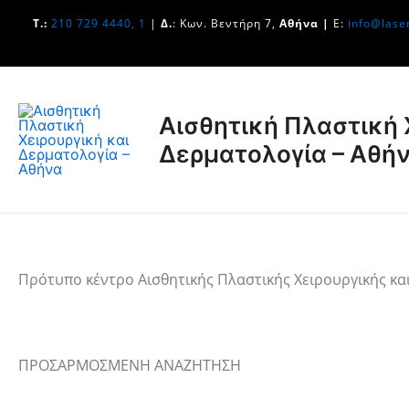
Μετάβαση
Τ.:
210 729 4440, 1
|
Δ.
: Κων. Βεντήρη 7,
Αθήνα |
Ε:
info@lase
στο
περιεχόμενο
Αισθητική Πλαστική 
Δερματολογία – Αθή
Αισθητική Πλαστική Χειρουρ
Πρότυπο κέντρο Αισθητικής Πλαστικής Χειρουργικής κα
ΠΡΟΣΑΡΜΟΣΜΕΝΗ ΑΝΑΖΗΤΗΣΗ