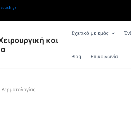
rtouch.gr
Σχετικά με εμάς
Έν
Χειρουργική και
να
Blog
Επικοινωνία
γική & Δερματολογία
ι Δερματολογίας