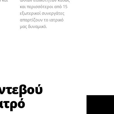
 και
άλλων ειδικοτήτων καθώς
και περισσότεροι από 15
εξωτερικοί συνεργάτες
απαρτίζουν το ιατρικό
μας δυναμικό.
ντεβού
ατρό