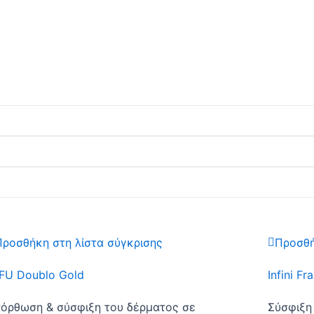
/και
μέθοδο
και κυλήστε παρακάτω για να δεί
Προσθήκη στη λίστα σύγκρισης
Προσθή
FU Doublo Gold
Infini F
όρθωση & σύσφιξη του δέρματος σε
Σύσφιξη