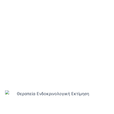
ΟΛΙΣΤΙΚΗ ΠΡΟΣΕΓΓΙΣΗ
Διαφορετικές ειδικότητες συνεργάζονται, προσεγ
Ενδοκρινολογία