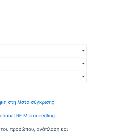
τε τις θεραπείες που σας
κη στη λίστα σύγκρισης
ractional RF Microneedling
 του προσώπου, ανάπλαση και