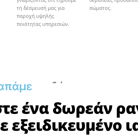
γνωρίζοντας ότι τηρούμε
θεραπείες προσώπου
τη δέσμευσή μας για
σώματος.
παροχή υψηλής
ποιότητας υπηρεσιών.
α
π
ά
μ
ε
το
δέρμα
μας.
τε ένα δωρεάν ρα
 εξειδικευμένο ι