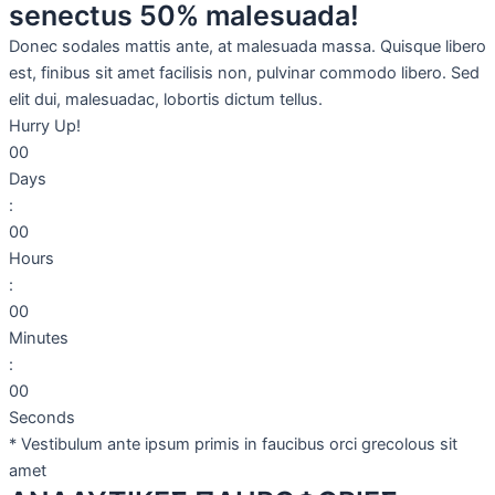
senectus 50% malesuada!
Donec sodales mattis ante, at malesuada massa. Quisque libero
est, finibus sit amet facilisis non, pulvinar commodo libero. Sed
elit dui, malesuadac, lobortis dictum tellus.
Hurry Up!
0
0
Days
:
0
0
Hours
:
0
0
Minutes
:
0
0
Seconds
* Vestibulum ante ipsum primis in faucibus orci grecolous sit
amet