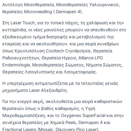
Αυτόλογη Μεσοθεραπεία, Μεσοθεραπείες Υαλουρονικού,
θεραπείες Microneedling ( Dermapen 4).
Στη Laser Touch, για το τοπικό πάχος, τη χαλάρωση και την
κυτταρίτιδα, οι νέες μανούλες μπορούν να απευθυνθούν στο
εξειδικευμένο τμήμα διατροφής και μεταβολισμού της
εταιρείας και να ακολουθήσουν και μια σειρά συνεδρίων
όπως Κρυολιπόλυση Cooltech Cryolipolysis, Θεραπεία
Ραδιοσυχνοτήτων, Θεραπεία Hypoxi, Alliance LPG
Endermologie, Μεσοθεραπείες Σώματος, Νήματα Σώματος,
Θεραπείες Λιπογλυπτικής και Λιπομεταφοράς.
Η υπερτρίχωση αντιμετωπίζεται με τα τελευταίας γενιάς
μηχανήματα Laser Αλεξανδρίτη.
Για την ενεργό ακμή, ακολουθείται μια σειρά καθαριστικών
θεραπειών όπως ο βαθύς καθαρισμός, η Υγρή
Μικροδερμοαπόξεση, και το Oxygeneo SuperFacial και στην
συνέχεια θεραπείες με Χημικά Peels, Dermapen 4 και
Fractional Lasers (Mosaic, Discovery Pico Laser).