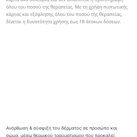
και το HIFU.
όλου του ποσού της θεραπείας. Με τη χρήση πιστωτικής
κάρτας και εξόφλησης όλου του ποσού της θεραπείας,
δίνεται η δυνατότητα χρήσης έως 18 άτοκων δόσεων.
Video εφαρμογής της θεραπείας
ΠΡΟΤΕΙΝΟΜΕΝΕΣ ΘΕΡΑΠΕΙΕΣ
Συνδυάστε τη θεραπεία με...
HIFU Doublo Gold
Ανόρθωση & σύσφιξη του δέρματος σε προσώπο και
σώμα, μέσω θερμικού τραυματισμού που προκαλεί