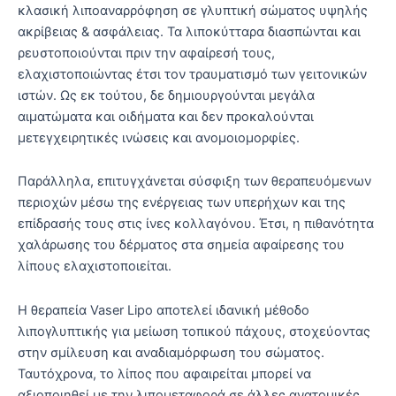
κλασική λιποαναρρόφηση σε γλυπτική σώματος υψηλής
ακρίβειας & ασφάλειας. Τα λιποκύτταρα διασπώνται και
ρευστοποιούνται πριν την αφαίρεσή τους,
ελαχιστοποιώντας έτσι τον τραυματισμό των γειτονικών
ιστών. Ως εκ τούτου, δε δημιουργούνται μεγάλα
αιματώματα και οιδήματα και δεν προκαλούνται
μετεγχειρητικές ινώσεις και ανομοιομορφίες.
Παράλληλα, επιτυγχάνεται σύσφιξη των θεραπευόμενων
περιοχών μέσω της ενέργειας των υπερήχων και της
επίδρασής τους στις ίνες κολλαγόνου. Έτσι, η πιθανότητα
χαλάρωσης του δέρματος στα σημεία αφαίρεσης του
λίπους ελαχιστοποιείται.
Η θεραπεία Vaser Lipo αποτελεί ιδανική μέθοδο
λιπογλυπτικής για μείωση τοπικού πάχους, στοχεύοντας
στην σμίλευση και αναδιαμόρφωση του σώματος.
Ταυτόχρονα, το λίπος που αφαιρείται μπορεί να
αξιοποιηθεί με την λιπομεταφορά σε άλλες ανατομικές