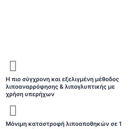
Απόκτηστε τις αναλογίες που πάντα
επιθυμούσατε με ασφάλεια και ελάχιστη
αποθεραπεία.
Η πιο σύγχρονη και εξελιγμένη μέθοδος
λιποαναρρόφησης & λιπογλυπτικής με
χρήση υπερήχων
Μόνιμη καταστροφή λιποαποθηκών σε 1