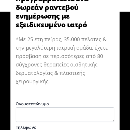
δωρεάν ραντεβού
ενημέρωσης με
εξειδικευμένο ιατρό
*Με 25 έτη πείρας, 35.000 πελάτες &
την μεγαλύτερη ιατρική ομάδα, έχετε
πρόσβαση σε περισσότερες από 80
σύγχρονες θεραπείες αισθητικής
δερματολογίας & πλαστικής
χειρουργικής.
Ονοματεπώνυμο
Τηλέφωνο