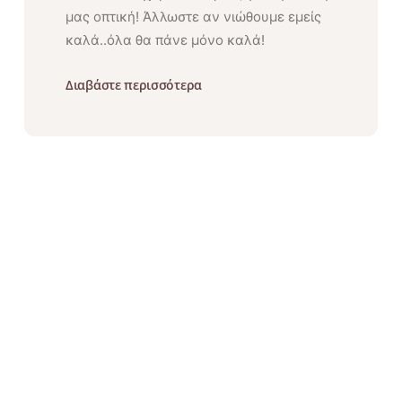
μας οπτική! Άλλωστε αν νιώθουμε εμείς
καλά..όλα θα πάνε μόνο καλά!
Διαβάστε περισσότερα
Α
γ
α
π
ά
μ
ε
Π
ρ
ο
σ
τ
α
τ
ε
ύ
ο
υ
μ
ε