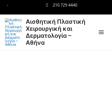
Μετάβαση
210 729 4440
στο
περιεχόμενο
Main
Αισθητική Πλαστική
Χειρουργική και
Men
Δερματολογία –
Αθήνα