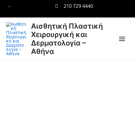
Μετάβαση
210 729 4440
στο
περιεχόμενο
Main
Αισθητική Πλαστική
Χειρουργική και
Men
Δερματολογία –
Αθήνα