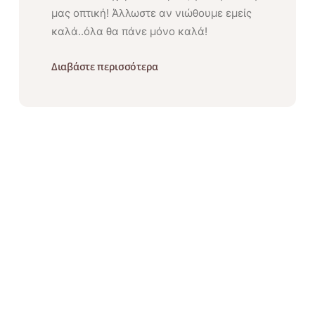
μας οπτική! Άλλωστε αν νιώθουμε εμείς
καλά..όλα θα πάνε μόνο καλά!
Διαβάστε περισσότερα
Α
γ
α
π
ά
μ
ε
Π
ρ
ο
σ
τ
α
τ
ε
ύ
ο
υ
μ
ε