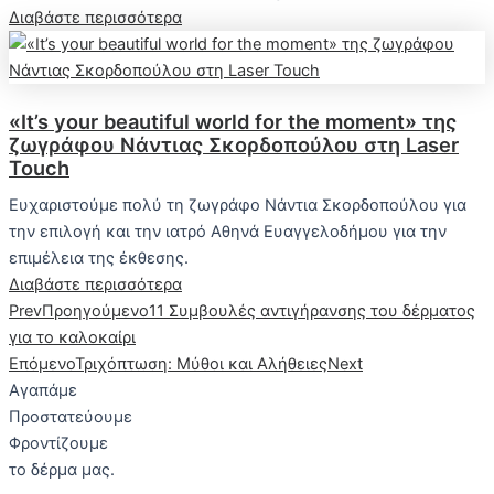
Διαβάστε περισσότερα
«It’s your beautiful world for the moment» της
ζωγράφου Νάντιας Σκορδοπούλου στη Laser
Touch
Ευχαριστούμε πολύ τη ζωγράφο Νάντια Σκορδοπούλου για
την επιλογή και την ιατρό Αθηνά Ευαγγελοδήμου για την
επιμέλεια της έκθεσης.
Διαβάστε περισσότερα
Prev
Προηγούμενο
11 Συμβουλές αντιγήρανσης του δέρματος
για το καλοκαίρι
Επόμενο
Τριχόπτωση: Μύθοι και Αλήθειες
Next
Α
γ
α
π
ά
μ
ε
Π
ρ
ο
σ
τ
α
τ
ε
ύ
ο
υ
μ
ε
Φ
ρ
ο
ν
τ
ί
ζ
ο
υ
μ
ε
το
δέρμα
μας.