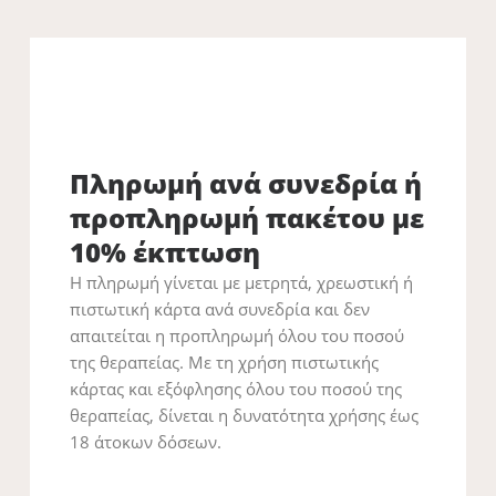
αποφευχθούν δραστηριότητες όπως κολύμβηση, η
μεθόδων (έκταση, χαρακτήρας , χρώμα τριχοφυΐας).
γυμναστική σε γυμναστήριο και ιδιαίτερα μέρη που
Αυτό καθορίζεται πάντα από τον εξειδικευμένο ιατρό
μπορεί να μην είναι ιδιαίτερα καθαρά ή απολυμασμένα.
πριν την αποτρίχωση. Για μεμονωμένες και διάσπαρτες
τρίχες, για μαύρες τρίχες ανάμεσα σε χνοώδη τριχοφυΐα
του προσώπου, για λευκές ή ξανθιές τρίχες ή για τρίχες
γύρω από την θηλή του στήθους προτιμάται η ριζική
Πληρωμή ανά συνεδρία ή
αποτρίχωση με βελόνα.
προπληρωμή πακέτου με
10% έκπτωση
Η πληρωμή γίνεται με μετρητά, χρεωστική ή
πιστωτική κάρτα ανά συνεδρία και δεν
απαιτείται η προπληρωμή όλου του ποσού
της θεραπείας. Με τη χρήση πιστωτικής
κάρτας και εξόφλησης όλου του ποσού της
θεραπείας, δίνεται η δυνατότητα χρήσης έως
18 άτοκων δόσεων.