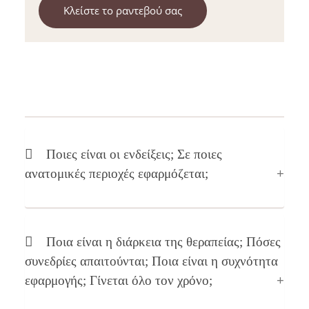
Κλείστε το ραντεβού σας
Ποιες είναι οι ενδείξεις; Σε ποιες
ανατομικές περιοχές εφαρμόζεται;
Η θεραπεία της ηλεκτρόλυσης (βελόνα) εφαρμόζεται
Ποια είναι η διάρκεια της θεραπείας; Πόσες
κυρίως στο πρόσωπο αλλά και σε άλλες ανατομικές
συνεδρίες απαιτούνται; Ποια είναι η συχνότητα
περιοχές όταν:
εφαρμογής; Γίνεται όλο τον χρόνο;
οι τρίχες κρίνονται ακατάλληλες για laser λόγω
χρώματος (λευκές, ξανθές & καστανόξανθες τρίχες)