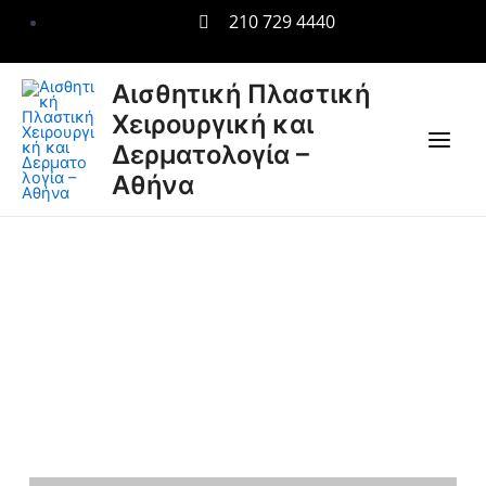
Μετάβαση
210 729 4440
στο
περιεχόμενο
Main
Αισθητική Πλαστική
Χειρουργική και
Men
Δερματολογία –
Αθήνα
Ριζική Αποτρίχωση
με Βελόνα
LASERTOUCH