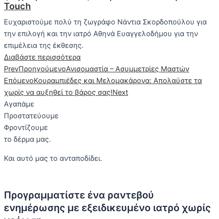
Touch
Ευχαριστούμε πολύ τη ζωγράφο Νάντια Σκορδοπούλου για
την επιλογή και την ιατρό Αθηνά Ευαγγελοδήμου για την
επιμέλεια της έκθεσης.
Διαβάστε περισσότερα
Prev
Προηγούμενο
Ανισομαστία – Ασυμμετρίες Μαστών
Επόμενο
Κουραμπιέδες και Μελομακάρονα: Απολαύστε τα
χωρίς να αυξηθεί το βάρος σας!
Next
Α
γ
α
π
ά
μ
ε
Π
ρ
ο
σ
τ
α
τ
ε
ύ
ο
υ
μ
ε
Φ
ρ
ο
ν
τ
ί
ζ
ο
υ
μ
ε
το
δέρμα
μας.
Και αυτό μας το ανταποδίδει.
Προγραμματίστε ένα ραντεβού
ενημέρωσης με εξειδικευμένο ιατρό χωρίς