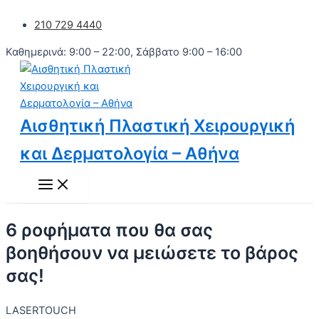
Main
Μετάβαση
Menu
210 729 4440
στο
περιεχόμενο
Καθημερινά: 9:00 – 22:00, Σάββατο 9:00 – 16:00
Αισθητική Πλαστική Χειρουργική
και Δερματολογία – Αθήνα
6 ροφήματα που θα σας
βοηθήσουν να μειώσετε το βάρος
σας!
LASERTOUCH