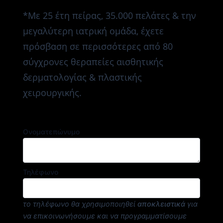
*Με 25 έτη πείρας, 35.000 πελάτες & την
μεγαλύτερη ιατρική ομάδα, έχετε
πρόσβαση σε περισσότερες από 80
σύγχρονες θεραπείες αισθητικής
δερματολογίας & πλαστικής
χειρουργικής.
Ονοματεπώνυμο
Τηλέφωνο
το τηλέφωνο θα χρησιμοποιηθεί
αποκλειστικά
για
να επικοινωνήσουμε και να προγραμματίσουμε