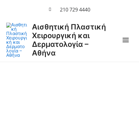
Μετάβαση
210 729 4440
στο
περιεχόμενο
Main
Αισθητική Πλαστική
Χειρουργική και
Men
Δερματολογία –
Αθήνα