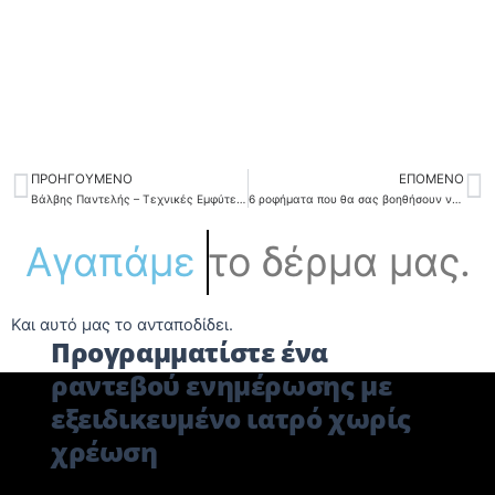
ΠΡΟΗΓΟΎΜΕΝΟ
ΕΠΌΜΕΝΟ
Prev
N
Βάλβης Παντελής – Τεχνικές Εμφύτευσης Μαλλιών
6 ροφήματα που θα σας βοηθήσουν να μειώσετε το βάρος σας!
Α
γ
α
π
ά
μ
ε
το
δέρμα
μας.
Και αυτό μας το ανταποδίδει.
Προγραμματίστε ένα
ραντεβού ενημέρωσης με
εξειδικευμένο ιατρό χωρίς
χρέωση