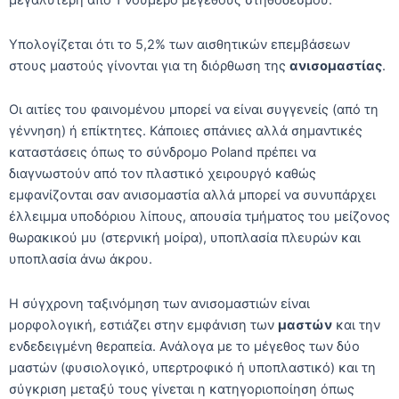
μεγαλύτερη από 1 νούμερο μεγέθους στηθόδεσμου.
Υπολογίζεται ότι το 5,2% των αισθητικών επεμβάσεων
στους μαστούς γίνονται για τη διόρθωση της
ανισομαστίας
.
Οι αιτίες του φαινομένου μπορεί να είναι συγγενείς (από τη
γέννηση) ή επίκτητες. Κάποιες σπάνιες αλλά σημαντικές
καταστάσεις όπως το σύνδρομο Poland πρέπει να
διαγνωστούν από τον πλαστικό χειρουργό καθώς
εμφανίζονται σαν ανισομαστία αλλά μπορεί να συνυπάρχει
έλλειμμα υποδόριου λίπους, απουσία τμήματος του μείζονος
θωρακικού μυ (στερνική μοίρα), υποπλασία πλευρών και
υποπλασία άνω άκρου.
Η σύγχρονη ταξινόμηση των ανισομαστιών είναι
μορφολογική, εστιάζει στην εμφάνιση των
μαστών
και την
ενδεδειγμένη θεραπεία. Ανάλογα με το μέγεθος των δύο
μαστών (φυσιολογικό, υπερτροφικό ή υποπλαστικό) και τη
σύγκριση μεταξύ τους γίνεται η κατηγοριοποίηση όπως