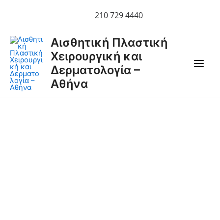
Μετάβαση
210 729 4440
στο
περιεχόμενο
Main
Αισθητική Πλαστική
Χειρουργική και
Men
Δερματολογία –
Αθήνα