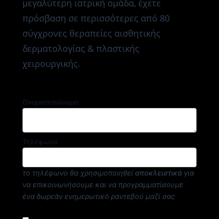
μεγαλύτερη ιατρική ομάδα, έχετε
πρόσβαση σε περισσότερες από 80
σύγχρονες θεραπείες αισθητικής
δερματολογίας & πλαστικής
χειρουργικής.
Ονοματεπώνυμο
Τηλέφωνο
το τηλέφωνο θα χρησιμοποιηθεί
αποκλειστικά
για
να επικοινωνήσουμε και να προγραμματίσουμε
ένα δωρεάν ενημερωτικό ραντεβού μαζί σας