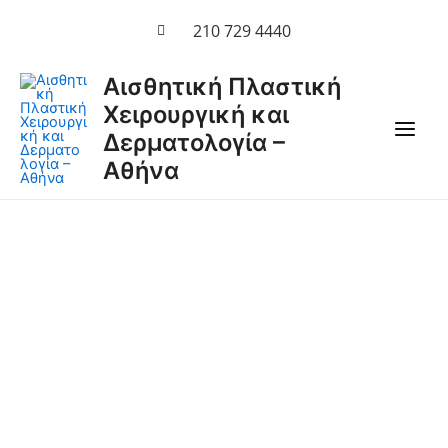
Μετάβαση
210 729 4440
στο
περιεχόμενο
Main
Αισθητική Πλαστική
Χειρουργική και
Men
Δερματολογία –
Αθήνα