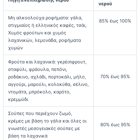
Πηγή αναπλήρωσης νερού
νερού
Μη αλκοολούχα ροφήματα: γάλα,
85% έως 100%
στιγμιαίος ή ελληνικός καφές, τσάι,
Χυμός φρούτων και χυμός
λαχανικών, λεμονάδα, ροφήματα
χυμών
Φρούτα και λαχανικά: γκρέιπφρουτ,
σταφύλι, φράουλα, πεπόνι,
70% έως 95%
ροδάκινο, αχλάδι, πορτοκάλι, μήλο,
αγγούρι, μαρούλι, κολοκύθα, σέλινο,
ντομάτα, μπρόκολο, καρότο,
κρεμμύδι
Σούπες που περιέχουν ζωμό,
κρέμες με βάση το γάλα και όλες οι
80% έως 95%
γνωστές μεσογειακές σούπες με
βάση τα λαχανικά