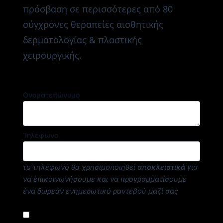
πρόσβαση σε περισσότερες από 80
σύγχρονες θεραπείες αισθητικής
δερματολογίας & πλαστικής
χειρουργικής.
Ονοματεπώνυμο
Τηλέφωνο
το τηλέφωνο θα χρησιμοποιηθεί
αποκλειστικά
για
να επικοινωνήσουμε και να προγραμματίσουμε
ένα δωρεάν ενημερωτικό ραντεβού μαζί σας