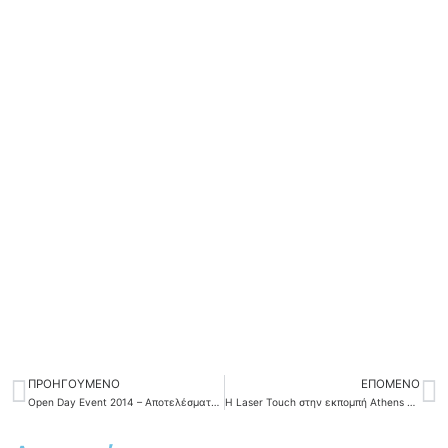
ΠΡΟΗΓΟΎΜΕΝΟ
ΕΠΌΜΕΝΟ
Prev
N
Open Day Event 2014 – Aποτελέσματα Kληρώσεων
Η Laser Touch στην εκπομπή Athens Nip Tuck