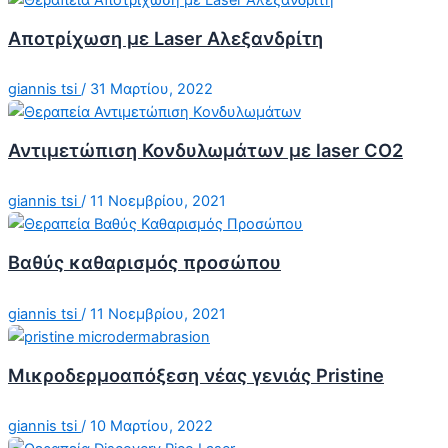
Αποτρίχωση με Laser Αλεξανδρίτη
giannis tsi
/
31 Μαρτίου, 2022
Αντιμετώπιση Κονδυλωμάτων με laser CO2
giannis tsi
/
11 Νοεμβρίου, 2021
Βαθύς καθαρισμός προσώπου
giannis tsi
/
11 Νοεμβρίου, 2021
Μικροδερμοαπόξεση νέας γενιάς Pristine
giannis tsi
/
10 Μαρτίου, 2022