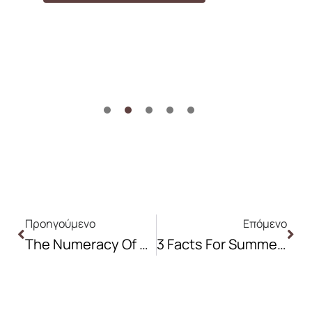
1
2
3
4
5
Prev
Nex
Προηγούμενο
Επόμενο
The Numeracy Of Aesthetics
3 Facts For Summer Treatments