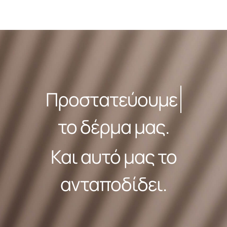
Π
ρ
ο
σ
τ
α
τ
ε
ύ
ο
υ
μ
ε
το
δέρμα
μας.
Και αυτό μας το
ανταποδίδει.