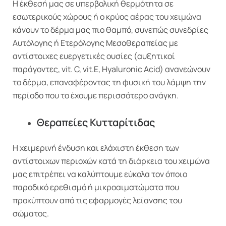
H έκθεσή μας σε υπερβολική θερμότητα σε
εσωτερικούς χώρους ή ο κρύος αέρας του χειμώνα
κάνουν το δέρμα μας πιο θαμπό, συνεπώς συνεδρίες
Αυτόλογης ή Ετερόλογης Μεσοθεραπείας με
αντίστοιχες ευεργετικές ουσίες (αυξητικοί
παράγοντες, vit. C, vit.E, Hyaluronic Acid) ανανεώνουν
το δέρμα, επαναφέροντας τη φυσική του λάμψη την
περίοδο που το έχουμε περισσότερο ανάγκη.
Θεραπείες Κυτταρίτιδας
Η χειμερινή ένδυση και ελάχιστη έκθεση των
αντίστοιχων περιοχών κατά τη διάρκεια του χειμώνα
μας επιτρέπει να καλύπτουμε εύκολα τον όποιο
παροδικό ερεθισμό ή μικροαιματώματα που
προκύπτουν από τις εφαρμογές λείανσης του
σώματος.