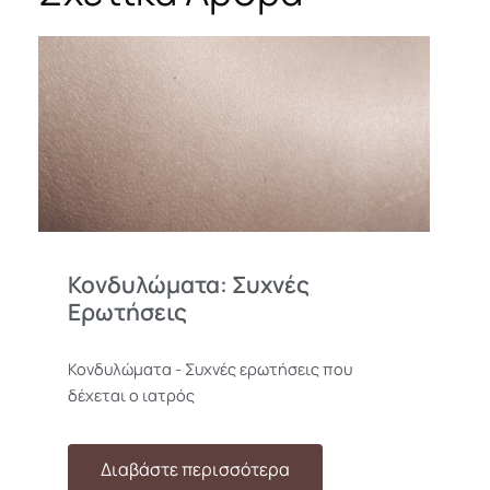
Κονδυλώματα: Συχνές
Ερωτήσεις
Κονδυλώματα - Συχνές ερωτήσεις που
δέχεται ο ιατρός
Ό
Διαβάστε περισσότερα